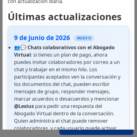
con actualización diaria.
Tratados Internacionales
Últimas actualizaciones
9 de junio de 2026
Códigos
NUEVO
👥💬
Chats colaborativos con el Abogado
Virtual
: si tienes un plan de pago, ahora
puedes invitar colaboradores por correo a un
Leyes
chat y trabajar en el mismo hilo. Los
participantes aceptados ven la conversación y
los documentos del chat, pueden escribir
mensajes de grupo, responder mensajes,
Decretos Ejecutivos
marcar acuerdos o desacuerdos y mencionar
@Lexius
para pedir una respuesta del
Abogado Virtual dentro de la conversación.
Quien administra el chat puede remover
Resoluciones
Abogado Virtual
colaboradores, y cada usuario puede activar
notificaciones push en superficies